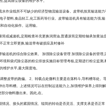
性,提高除尘设备的维护水平。
流水作业线所不可缺少的经济型物流输送设备。皮带机按其输送能力
电子塑料,食品轻工,化工医药等行业。皮带输送机具有输送能力强,输
制和自动化操作。运用输。
筒或减速机,定期检查补充更换润滑油,普通滚筒定期给轴承加黄油;
不正常立即更换,输送带有破损应及时修补
输送机的综合除尘效果。 加强除尘设备管理 加强除尘设备的管理,
环境和袋式除尘器的粉尘排放实施目标管理考核,定期进行粉尘监测,
的维护水平,最大限度地。
是调整皮带的跑偏。 2、转载点处撒料主要是在落料斗,导料槽等处。
冲出导料槽。上述情况可以在控制运送能力上,加强维护保养上得到解
,使部分物料撒出来。因此,在。
损情况、接头的紧固情况、辊筒的转动是否灵活、支撑支承是否正常