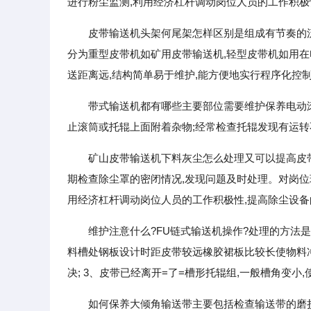
进行粉尘监测,利用经济杠杆调动岗位人员的工作积极
皮带输送机头架何尾架怎样区别是组成有节奏的
分为重型皮带机如矿用皮带输送机,轻型皮带机如用在
送距离远,结构简单易于维护,能方便地实行程序化控
带式输送机都有哪些主要部位需要维护保养电动滚
止滚筒或托辊上面附着杂物;经常检查托辊发现有运转
矿山皮带输送机下料灰尘怎么处理又可以提高皮带
期检查除尘罩的密闭情况,发现问题及时处理。对岗位
用经济杠杆调动岗位人员的工作积极性,提高除尘设备
维护注意什么?FU链式输送机操作?处理的方法
料槽处钢板设计时距皮带较远橡胶裙板比较长使物料
决; 3、皮带已经离开=了=槽形托辊组,一般槽角变小
如何保养大倾角输送带主要包括检查输送带的磨